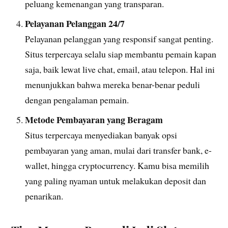
peluang kemenangan yang transparan.
Pelayanan Pelanggan 24/7
Pelayanan pelanggan yang responsif sangat penting.
Situs terpercaya selalu siap membantu pemain kapan
saja, baik lewat live chat, email, atau telepon. Hal ini
menunjukkan bahwa mereka benar-benar peduli
dengan pengalaman pemain.
Metode Pembayaran yang Beragam
Situs terpercaya menyediakan banyak opsi
pembayaran yang aman, mulai dari transfer bank, e-
wallet, hingga cryptocurrency. Kamu bisa memilih
yang paling nyaman untuk melakukan deposit dan
penarikan.