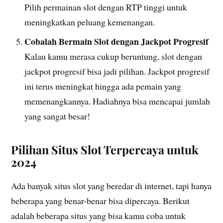
Pilih permainan slot dengan RTP tinggi untuk
meningkatkan peluang kemenangan.
Cobalah Bermain Slot dengan Jackpot Progresif
Kalau kamu merasa cukup beruntung, slot dengan
jackpot progresif bisa jadi pilihan. Jackpot progresif
ini terus meningkat hingga ada pemain yang
memenangkannya. Hadiahnya bisa mencapai jumlah
yang sangat besar!
Pilihan Situs Slot Terpercaya untuk
2024
Ada banyak situs slot yang beredar di internet, tapi hanya
beberapa yang benar-benar bisa dipercaya. Berikut
adalah beberapa situs yang bisa kamu coba untuk