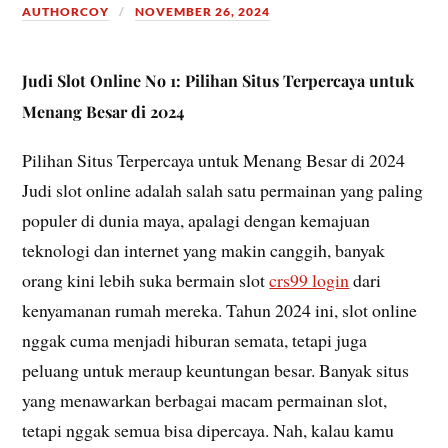
AUTHORCOY
NOVEMBER 26, 2024
Judi Slot Online No 1: Pilihan Situs Terpercaya untuk
Menang Besar di 2024
Pilihan Situs Terpercaya untuk Menang Besar di 2024
Judi slot online adalah salah satu permainan yang paling
populer di dunia maya, apalagi dengan kemajuan
teknologi dan internet yang makin canggih, banyak
orang kini lebih suka bermain slot
crs99 login
dari
kenyamanan rumah mereka. Tahun 2024 ini, slot online
nggak cuma menjadi hiburan semata, tetapi juga
peluang untuk meraup keuntungan besar. Banyak situs
yang menawarkan berbagai macam permainan slot,
tetapi nggak semua bisa dipercaya. Nah, kalau kamu