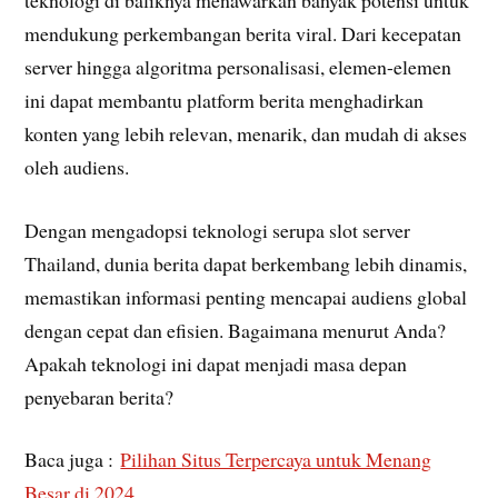
mendukung perkembangan berita viral. Dari kecepatan
server hingga algoritma personalisasi, elemen-elemen
ini dapat membantu platform berita menghadirkan
konten yang lebih relevan, menarik, dan mudah di akses
oleh audiens.
Dengan mengadopsi teknologi serupa slot server
Thailand, dunia berita dapat berkembang lebih dinamis,
memastikan informasi penting mencapai audiens global
dengan cepat dan efisien. Bagaimana menurut Anda?
Apakah teknologi ini dapat menjadi masa depan
penyebaran berita?
Baca juga :
Pilihan Situs Terpercaya untuk Menang
Besar di 2024