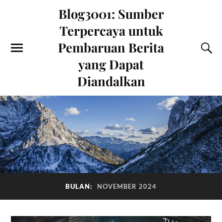
Blog3001: Sumber
Terpercaya untuk
Pembaruan Berita
yang Dapat
Diandalkan
BULAN:
NOVEMBER 2024