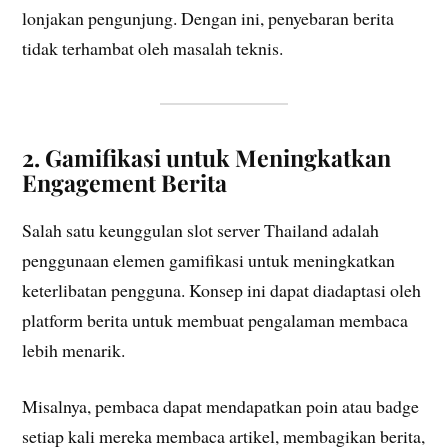
lonjakan pengunjung. Dengan ini, penyebaran berita
tidak terhambat oleh masalah teknis.
2. Gamifikasi untuk Meningkatkan
Engagement Berita
Salah satu keunggulan slot server Thailand adalah
penggunaan elemen gamifikasi untuk meningkatkan
keterlibatan pengguna. Konsep ini dapat diadaptasi oleh
platform berita untuk membuat pengalaman membaca
lebih menarik.
Misalnya, pembaca dapat mendapatkan poin atau badge
setiap kali mereka membaca artikel, membagikan berita,