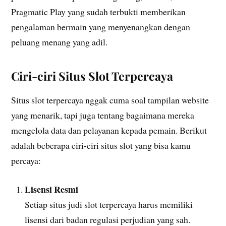
Pragmatic Play yang sudah terbukti memberikan
pengalaman bermain yang menyenangkan dengan
peluang menang yang adil.
Ciri-ciri Situs Slot Terpercaya
Situs slot terpercaya nggak cuma soal tampilan website
yang menarik, tapi juga tentang bagaimana mereka
mengelola data dan pelayanan kepada pemain. Berikut
adalah beberapa ciri-ciri situs slot yang bisa kamu
percaya:
Lisensi Resmi
Setiap situs judi slot terpercaya harus memiliki
lisensi dari badan regulasi perjudian yang sah.