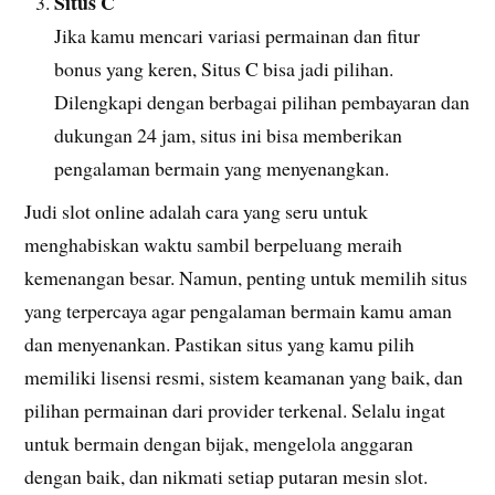
Situs C
Jika kamu mencari variasi permainan dan fitur
bonus yang keren, Situs C bisa jadi pilihan.
Dilengkapi dengan berbagai pilihan pembayaran dan
dukungan 24 jam, situs ini bisa memberikan
pengalaman bermain yang menyenangkan.
Judi slot online adalah cara yang seru untuk
menghabiskan waktu sambil berpeluang meraih
kemenangan besar. Namun, penting untuk memilih situs
yang terpercaya agar pengalaman bermain kamu aman
dan menyenankan. Pastikan situs yang kamu pilih
memiliki lisensi resmi, sistem keamanan yang baik, dan
pilihan permainan dari provider terkenal. Selalu ingat
untuk bermain dengan bijak, mengelola anggaran
dengan baik, dan nikmati setiap putaran mesin slot.