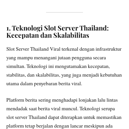
1. Teknologi Slot Server Thailand:
Kecepatan dan Skalabilitas
Slot Server Thailand Viral terkenal dengan infrastruktur
yang mampu menangani jutaan pengguna secara
simultan. Teknologi ini mengutamakan kecepatan,
stabilitas, dan skalabilitas, yang juga menjadi kebutuhan
utama dalam penyebaran berita viral.
Platform berita sering menghadapi lonjakan lalu lintas
mendadak saat berita viral muncul. Teknologi serupa
slot server Thailand dapat diterapkan untuk memastikan
platform tetap berjalan dengan lancar meskipun ada