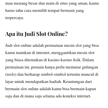
mau menang besar dan main di situs yang aman, kamu
harus tahu cara memilih tempat bermain yang
terpercaya.
Apa itu Judi Slot Online?
Judi slot online adalah permainan mesin slot yang bisa
kamu mainkan di internet, menggantikan mesin slot
yang biasa ditemukan di kasino-kasino fisik. Dalam
permainan ini, pemain hanya perlu memutar gulungan
(reels) dan berharap simbol-simbol tertentu muncul di
layar untuk mendapatkan hadiah. Keuntungan dari
bermain slot online adalah kamu bisa bermain kapan
saja dan di mana saja selama ada koneksi internet.