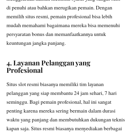
di penuhi atau bahkan merugikan pemain. Dengan
memilih situs resmi, pemain profesional bisa lebih
mudah memahami bagaimana mereka bisa memenuhi
persyaratan bonus dan memanfaatkannya untuk
keuntungan jangka panjang.
4.
Layanan Pelanggan yang
Profesional
Situs slot resmi biasanya memiliki tim layanan
pelanggan yang siap membantu 24 jam sehari, 7 hari
seminggu. Bagi pemain profesional, hal ini sangat
penting karena mereka sering bermain dalam durasi
waktu yang panjang dan membutuhkan dukungan teknis
kapan saja. Situs resmi biasanya menyediakan berbagai