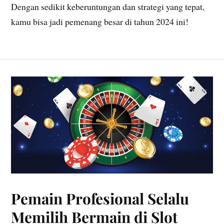
Dengan sedikit keberuntungan dan strategi yang tepat,
kamu bisa jadi pemenang besar di tahun 2024 ini!
Pemain Profesional Selalu
Memilih Bermain di Slot