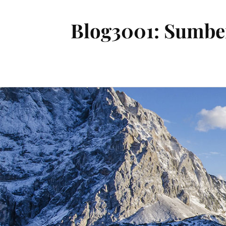
Blog3001: Sumbe