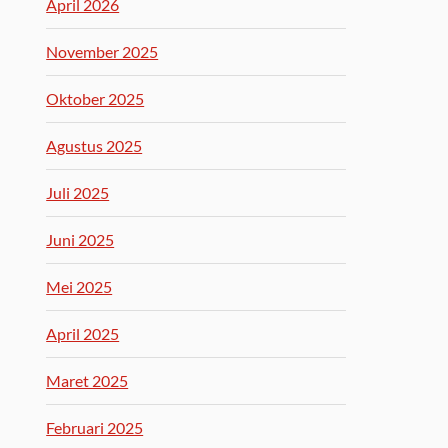
April 2026
November 2025
Oktober 2025
Agustus 2025
Juli 2025
Juni 2025
Mei 2025
April 2025
Maret 2025
Februari 2025