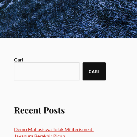
Cari
CARI
Recent Posts
Demo Mahasiswa Tolak Militerisme di
Jayapura Berakhir Ricuh