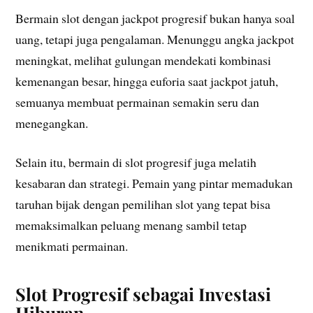
Bermain slot dengan jackpot progresif bukan hanya soal
uang, tetapi juga pengalaman. Menunggu angka jackpot
meningkat, melihat gulungan mendekati kombinasi
kemenangan besar, hingga euforia saat jackpot jatuh,
semuanya membuat permainan semakin seru dan
menegangkan.
Selain itu, bermain di slot progresif juga melatih
kesabaran dan strategi. Pemain yang pintar memadukan
taruhan bijak dengan pemilihan slot yang tepat bisa
memaksimalkan peluang menang sambil tetap
menikmati permainan.
Slot Progresif sebagai Investasi
Hiburan