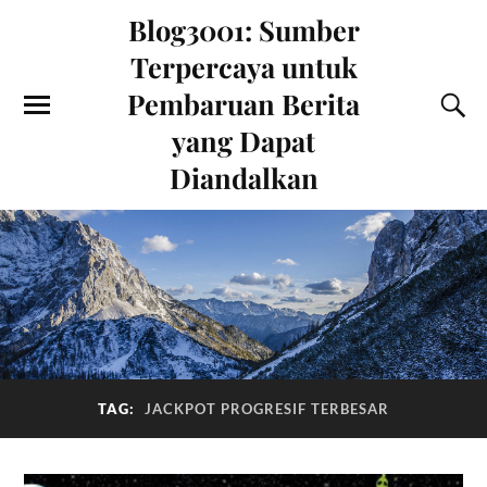
Blog3001: Sumber
Terpercaya untuk
Pembaruan Berita
yang Dapat
Diandalkan
TAG:
JACKPOT PROGRESIF TERBESAR