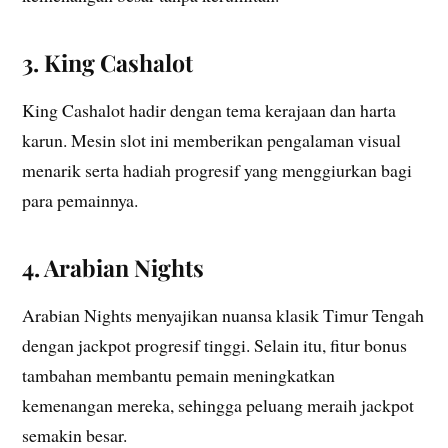
3. King Cashalot
King Cashalot hadir dengan tema kerajaan dan harta
karun. Mesin slot ini memberikan pengalaman visual
menarik serta hadiah progresif yang menggiurkan bagi
para pemainnya.
4. Arabian Nights
Arabian Nights menyajikan nuansa klasik Timur Tengah
dengan jackpot progresif tinggi. Selain itu, fitur bonus
tambahan membantu pemain meningkatkan
kemenangan mereka, sehingga peluang meraih jackpot
semakin besar.