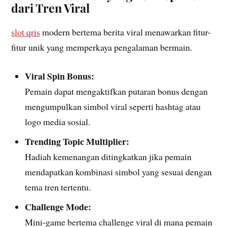
dari Tren Viral
slot qris
modern bertema berita viral menawarkan fitur-
fitur unik yang memperkaya pengalaman bermain.
Viral Spin Bonus:
Pemain dapat mengaktifkan putaran bonus dengan
mengumpulkan simbol viral seperti hashtag atau
logo media sosial.
Trending Topic Multiplier:
Hadiah kemenangan ditingkatkan jika pemain
mendapatkan kombinasi simbol yang sesuai dengan
tema tren tertentu.
Challenge Mode:
Mini-game bertema challenge viral di mana pemain