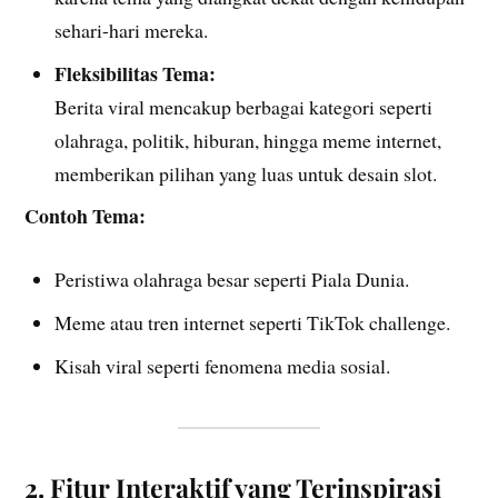
sehari-hari mereka.
Fleksibilitas Tema:
Berita viral mencakup berbagai kategori seperti
olahraga, politik, hiburan, hingga meme internet,
memberikan pilihan yang luas untuk desain slot.
Contoh Tema:
Peristiwa olahraga besar seperti Piala Dunia.
Meme atau tren internet seperti TikTok challenge.
Kisah viral seperti fenomena media sosial.
2.
Fitur Interaktif yang Terinspirasi