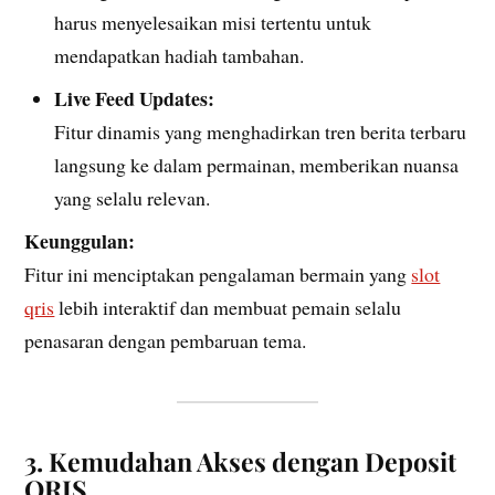
harus menyelesaikan misi tertentu untuk
mendapatkan hadiah tambahan.
Live Feed Updates:
Fitur dinamis yang menghadirkan tren berita terbaru
langsung ke dalam permainan, memberikan nuansa
yang selalu relevan.
Keunggulan:
Fitur ini menciptakan pengalaman bermain yang
slot
qris
lebih interaktif dan membuat pemain selalu
penasaran dengan pembaruan tema.
3.
Kemudahan Akses dengan Deposit
QRIS