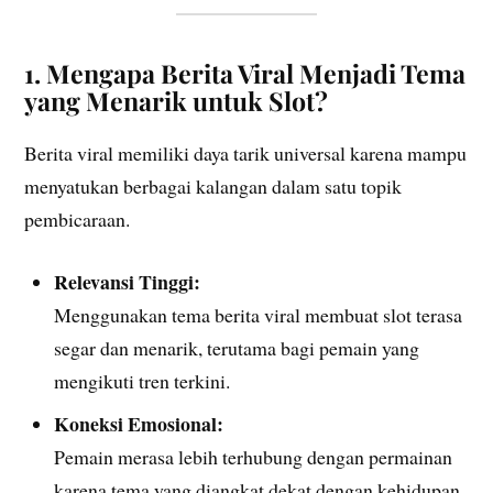
1.
Mengapa Berita Viral Menjadi Tema
yang Menarik untuk Slot?
Berita viral memiliki daya tarik universal karena mampu
menyatukan berbagai kalangan dalam satu topik
pembicaraan.
Relevansi Tinggi:
Menggunakan tema berita viral membuat slot terasa
segar dan menarik, terutama bagi pemain yang
mengikuti tren terkini.
Koneksi Emosional:
Pemain merasa lebih terhubung dengan permainan
karena tema yang diangkat dekat dengan kehidupan