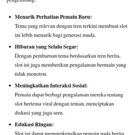
Menarik Perhatian Pemain Baru:
Tema yang relevan dengan tren terkini membuat slot
ini lebih menarik bagi generasi muda.
Hiburan yang Selalu Segar:
Dengan pembaruan tema berdasarkan tren berita,
slot ini juga memberikan pengalaman bermain yang
tidak monoton.
Meningkatkan Interaksi Sosial:
Pemain dapat berbagi pengalaman mereka tentang
slot bertema viral dengan teman, menciptakan
diskusi yang juga seru.
Edukasi Ringan:
Slot ini dapat memperkenalkan pemain pada berita