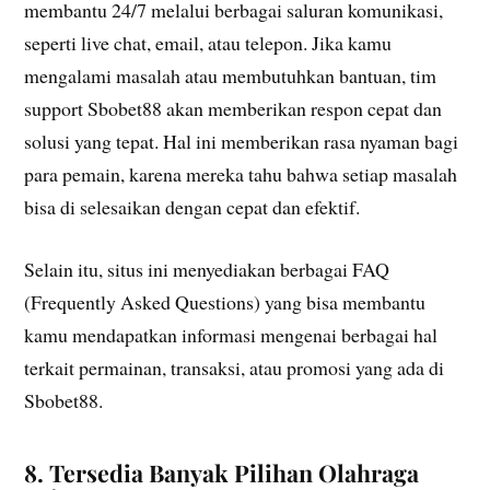
membantu 24/7 melalui berbagai saluran komunikasi,
seperti live chat, email, atau telepon. Jika kamu
mengalami masalah atau membutuhkan bantuan, tim
support Sbobet88 akan memberikan respon cepat dan
solusi yang tepat. Hal ini memberikan rasa nyaman bagi
para pemain, karena mereka tahu bahwa setiap masalah
bisa di selesaikan dengan cepat dan efektif.
Selain itu, situs ini menyediakan berbagai FAQ
(Frequently Asked Questions) yang bisa membantu
kamu mendapatkan informasi mengenai berbagai hal
terkait permainan, transaksi, atau promosi yang ada di
Sbobet88.
8.
Tersedia Banyak Pilihan Olahraga