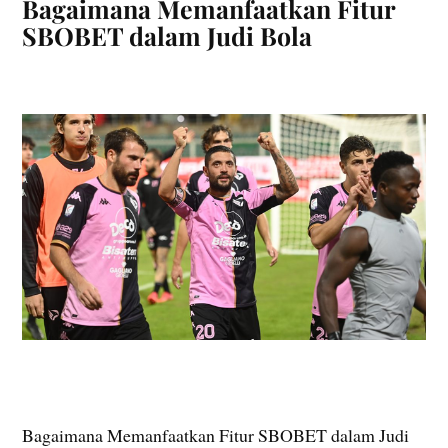
Bagaimana Memanfaatkan Fitur
SBOBET dalam Judi Bola
Bagaimana Memanfaatkan Fitur SBOBET dalam Judi