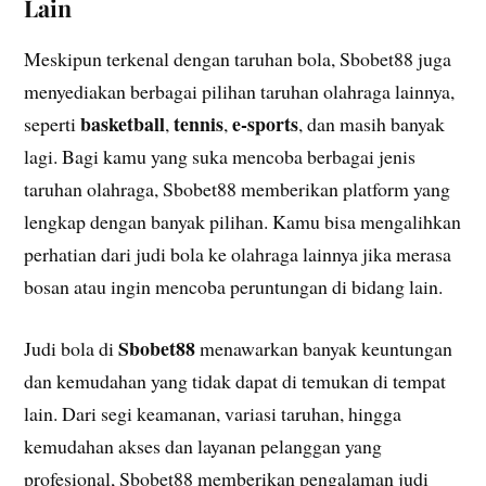
Lain
Meskipun terkenal dengan taruhan bola, Sbobet88 juga
menyediakan berbagai pilihan taruhan olahraga lainnya,
basketball
tennis
e-sports
seperti
,
,
, dan masih banyak
lagi. Bagi kamu yang suka mencoba berbagai jenis
taruhan olahraga, Sbobet88 memberikan platform yang
lengkap dengan banyak pilihan. Kamu bisa mengalihkan
perhatian dari judi bola ke olahraga lainnya jika merasa
bosan atau ingin mencoba peruntungan di bidang lain.
Sbobet88
Judi bola di
menawarkan banyak keuntungan
dan kemudahan yang tidak dapat di temukan di tempat
lain. Dari segi keamanan, variasi taruhan, hingga
kemudahan akses dan layanan pelanggan yang
profesional, Sbobet88 memberikan pengalaman judi