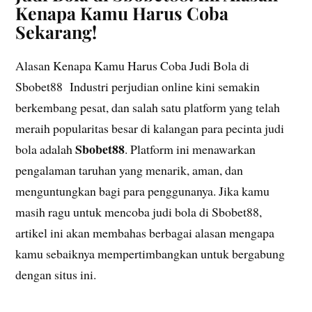
Kenapa Kamu Harus Coba
Sekarang!
Alasan Kenapa Kamu Harus Coba Judi Bola di
Sbobet88 Industri perjudian online kini semakin
berkembang pesat, dan salah satu platform yang telah
meraih popularitas besar di kalangan para pecinta judi
Sbobet88
bola adalah
. Platform ini menawarkan
pengalaman taruhan yang menarik, aman, dan
menguntungkan bagi para penggunanya. Jika kamu
masih ragu untuk mencoba judi bola di Sbobet88,
artikel ini akan membahas berbagai alasan mengapa
kamu sebaiknya mempertimbangkan untuk bergabung
dengan situs ini.