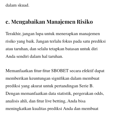
dalam skuad.
c.
Mengabaikan Manajemen Risiko
Terakhir, jangan lupa untuk menerapkan manajemen
risiko yang baik. Jangan terlalu fokus pada satu prediksi
atau taruhan, dan selalu tetapkan batasan untuk diri
Anda sendiri dalam hal taruhan.
Memanfaatkan fitur-fitur SBOBET secara efektif dapat
memberikan keuntungan signifikan dalam membuat
prediksi yang akurat untuk pertandingan Serie B.
Dengan memanfaatkan data statistik, pergerakan odds,
analisis ahli, dan fitur live betting, Anda bisa
meningkatkan kualitas prediksi Anda dan membuat