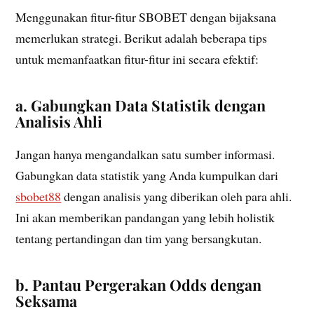
Menggunakan fitur-fitur SBOBET dengan bijaksana
memerlukan strategi. Berikut adalah beberapa tips
untuk memanfaatkan fitur-fitur ini secara efektif:
a.
Gabungkan Data Statistik dengan
Analisis Ahli
Jangan hanya mengandalkan satu sumber informasi.
Gabungkan data statistik yang Anda kumpulkan dari
sbobet88
dengan analisis yang diberikan oleh para ahli.
Ini akan memberikan pandangan yang lebih holistik
tentang pertandingan dan tim yang bersangkutan.
b.
Pantau Pergerakan Odds dengan
Seksama