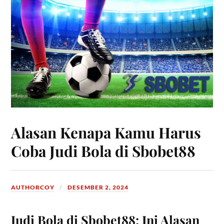
Alasan Kenapa Kamu Harus
Coba Judi Bola di Sbobet88
AUTHORCOY
DESEMBER 2, 2024
Judi Bola di Sbobet88: Ini Alasan