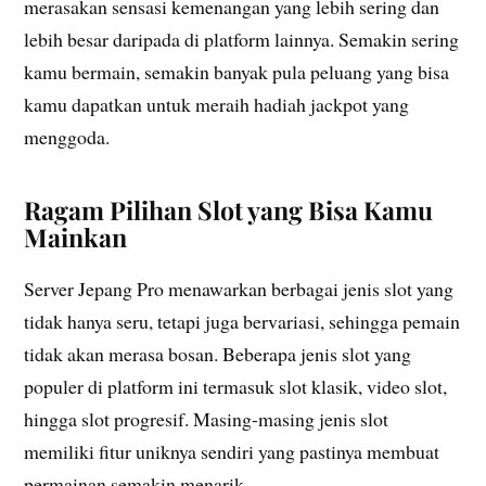
merasakan sensasi kemenangan yang lebih sering dan
lebih besar daripada di platform lainnya. Semakin sering
kamu bermain, semakin banyak pula peluang yang bisa
kamu dapatkan untuk meraih hadiah jackpot yang
menggoda.
Ragam Pilihan Slot yang Bisa Kamu
Mainkan
Server Jepang Pro menawarkan berbagai jenis slot yang
tidak hanya seru, tetapi juga bervariasi, sehingga pemain
tidak akan merasa bosan. Beberapa jenis slot yang
populer di platform ini termasuk slot klasik, video slot,
hingga slot progresif. Masing-masing jenis slot
memiliki fitur uniknya sendiri yang pastinya membuat
permainan semakin menarik.