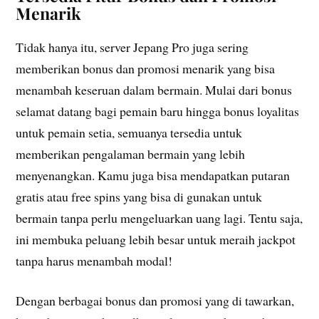
Menarik
Tidak hanya itu, server Jepang Pro juga sering
memberikan bonus dan promosi menarik yang bisa
menambah keseruan dalam bermain. Mulai dari bonus
selamat datang bagi pemain baru hingga bonus loyalitas
untuk pemain setia, semuanya tersedia untuk
memberikan pengalaman bermain yang lebih
menyenangkan. Kamu juga bisa mendapatkan putaran
gratis atau free spins yang bisa di gunakan untuk
bermain tanpa perlu mengeluarkan uang lagi. Tentu saja,
ini membuka peluang lebih besar untuk meraih jackpot
tanpa harus menambah modal!
Dengan berbagai bonus dan promosi yang di tawarkan,