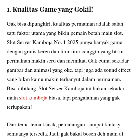
1.
Kualitas Game yang Gokil!
Gak bisa dipungkiri, kualitas permainan adalah salah
satu faktor utama yang bikin pemain betah main slot.
Slot Server Kamboja No. 1 2025 punya banyak game
dengan grafis keren dan fitur-fitur canggih yang bikin
permainan makin seru dan memikat. Gak cuma sekadar
gambar dan animasi yang oke, tapi juga ada sound effect
yang bikin kamu makin terhanyut dalam permainan.
Bisa dibilang, Slot Server Kamboja ini bukan sekadar
main
slot kamboja
biasa, tapi pengalaman yang gak
terlupakan!
Dari tema-tema klasik, petualangan, sampai fantasy,
semuanya tersedia. Jadi, gak bakal bosen deh main di