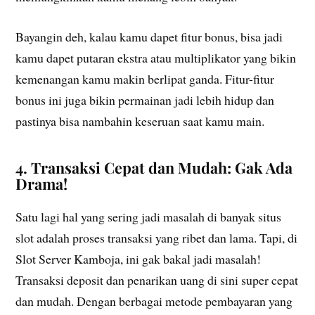
Bayangin deh, kalau kamu dapet fitur bonus, bisa jadi
kamu dapet putaran ekstra atau multiplikator yang bikin
kemenangan kamu makin berlipat ganda. Fitur-fitur
bonus ini juga bikin permainan jadi lebih hidup dan
pastinya bisa nambahin keseruan saat kamu main.
4.
Transaksi Cepat dan Mudah: Gak Ada
Drama!
Satu lagi hal yang sering jadi masalah di banyak situs
slot adalah proses transaksi yang ribet dan lama. Tapi, di
Slot Server Kamboja, ini gak bakal jadi masalah!
Transaksi deposit dan penarikan uang di sini super cepat
dan mudah. Dengan berbagai metode pembayaran yang