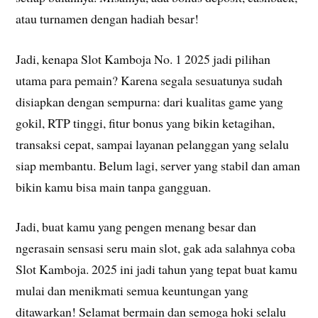
atau turnamen dengan hadiah besar!
Jadi, kenapa Slot Kamboja No. 1 2025 jadi pilihan
utama para pemain? Karena segala sesuatunya sudah
disiapkan dengan sempurna: dari kualitas game yang
gokil, RTP tinggi, fitur bonus yang bikin ketagihan,
transaksi cepat, sampai layanan pelanggan yang selalu
siap membantu. Belum lagi, server yang stabil dan aman
bikin kamu bisa main tanpa gangguan.
Jadi, buat kamu yang pengen menang besar dan
ngerasain sensasi seru main slot, gak ada salahnya coba
Slot Kamboja. 2025 ini jadi tahun yang tepat buat kamu
mulai dan menikmati semua keuntungan yang
ditawarkan! Selamat bermain dan semoga hoki selalu