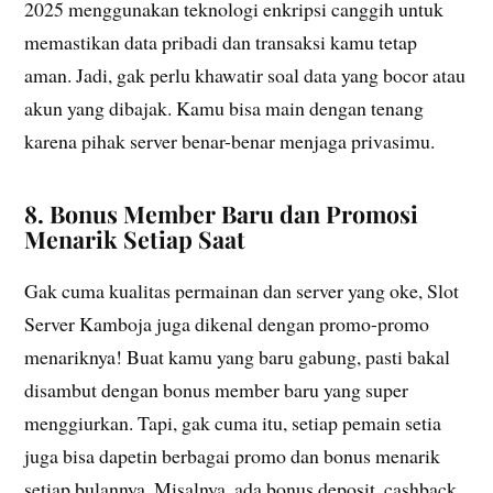
2025 menggunakan teknologi enkripsi canggih untuk
memastikan data pribadi dan transaksi kamu tetap
aman. Jadi, gak perlu khawatir soal data yang bocor atau
akun yang dibajak. Kamu bisa main dengan tenang
karena pihak server benar-benar menjaga privasimu.
8.
Bonus Member Baru dan Promosi
Menarik Setiap Saat
Gak cuma kualitas permainan dan server yang oke, Slot
Server Kamboja juga dikenal dengan promo-promo
menariknya! Buat kamu yang baru gabung, pasti bakal
disambut dengan bonus member baru yang super
menggiurkan. Tapi, gak cuma itu, setiap pemain setia
juga bisa dapetin berbagai promo dan bonus menarik
setiap bulannya. Misalnya, ada bonus deposit, cashback,