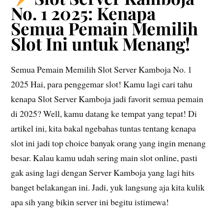
No. 1 2025: Kenapa
Semua Pemain Memilih
Slot Ini untuk Menang!
Semua Pemain Memilih Slot Server Kamboja No. 1
2025 Hai, para penggemar slot! Kamu lagi cari tahu
kenapa Slot Server Kamboja jadi favorit semua pemain
di 2025? Well, kamu datang ke tempat yang tepat! Di
artikel ini, kita bakal ngebahas tuntas tentang kenapa
slot ini jadi top choice banyak orang yang ingin menang
besar. Kalau kamu udah sering main slot online, pasti
gak asing lagi dengan Server Kamboja yang lagi hits
banget belakangan ini. Jadi, yuk langsung aja kita kulik
apa sih yang bikin server ini begitu istimewa!