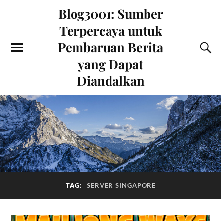
Blog3001: Sumber
Terpercaya untuk
Pembaruan Berita
yang Dapat
Diandalkan
TAG:
SERVER SINGAPORE