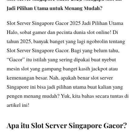
Jadi Pilihan Utama untuk Menang Mudah?
Slot Server Singapore Gacor 2025 Jadi Pilihan Utama
Halo, sobat gamer dan pecinta dunia slot online! Di
tahun 2025, banyak banget yang lagi ngobrolin tentang
Slot Server Singapore Gacor. Bagi yang belum tahu,
“Gacor” itu istilah yang sering dipakai buat nyebut
mesin slot yang gampang banget kasih jackpot atau
kemenangan besar. Nah, apakah benar slot server
Singapore ini bisa jadi pilihan utama buat kalian yang
pengen menang mudah? Yuk, kita bahas secara tuntas di
artikel ini!
Apa itu Slot Server Singapore Gacor?