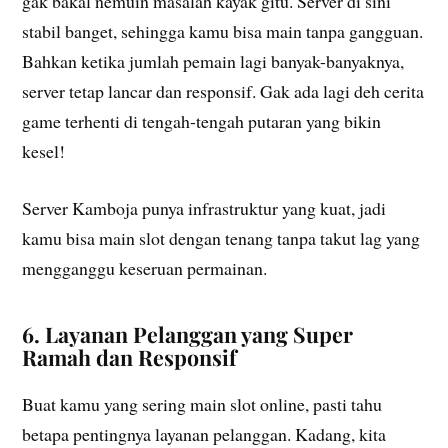
gak bakal nemuin masalah kayak gitu. Server di sini
stabil banget, sehingga kamu bisa main tanpa gangguan.
Bahkan ketika jumlah pemain lagi banyak-banyaknya,
server tetap lancar dan responsif. Gak ada lagi deh cerita
game terhenti di tengah-tengah putaran yang bikin
kesel!
Server Kamboja punya infrastruktur yang kuat, jadi
kamu bisa main slot dengan tenang tanpa takut lag yang
mengganggu keseruan permainan.
6.
Layanan Pelanggan yang Super
Ramah dan Responsif
Buat kamu yang sering main slot online, pasti tahu
betapa pentingnya layanan pelanggan. Kadang, kita