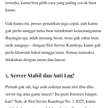
tersedia, kamu bisa pilih cara yang paling cocok buat
kamu.
Gak hanya itu, proses penarikan juga cepat, jadi kamu
gak perlu nunggu lama buat menikmati kemenanganmu.
Bayangin aja, udah menang besar, terus gak sabar buat
tarik uangnya – dengan Slot Server Kamboja, kamu gak
perlu khawatir bakal nunggu lama. Semua transaksi
dilakukan dengan aman dan lancar.
5.
Server Stabil dan Anti Lag!
Pernah gak sih, lagi asik-asiknya main slot tiba-tiba
server lag atau game macet? Itu pasti frustrasi banget,
kan? Nah, di Slot Server Kamboja No. 1 2025, kamu