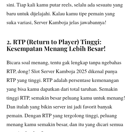
sini. Tiap kali kamu putar reels, selalu ada sesuatu yang
baru untuk dijelajahi. Kalau kamu tipe pemain yang
suka variasi, Server Kamboja jelas jawabannya!
2.
RTP (Return to Player) Tinggi:
Kesempatan Menang Lebih Besar!
Bicara soal menang, tentu gak lengkap tanpa ngebahas
RTP, dong! Slot Server Kamboja 2025 dikenal punya
RTP yang tinggi. RTP adalah persentase kemenangan
yang bisa kamu dapatkan dari total taruhan. Semakin
tinggi RTP, semakin besar peluang kamu untuk menang!
Dan itulah yang bikin server ini jadi favorit banyak
pemain. Dengan RTP yang tergolong tinggi, peluang
menang kamu semakin besar, dan itu yang dicari semua