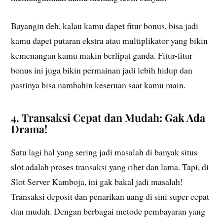
Bayangin deh, kalau kamu dapet fitur bonus, bisa jadi
kamu dapet putaran ekstra atau multiplikator yang bikin
kemenangan kamu makin berlipat ganda. Fitur-fitur
bonus ini juga bikin permainan jadi lebih hidup dan
pastinya bisa nambahin keseruan saat kamu main.
4.
Transaksi Cepat dan Mudah: Gak Ada
Drama!
Satu lagi hal yang sering jadi masalah di banyak situs
slot adalah proses transaksi yang ribet dan lama. Tapi, di
Slot Server Kamboja, ini gak bakal jadi masalah!
Transaksi deposit dan penarikan uang di sini super cepat
dan mudah. Dengan berbagai metode pembayaran yang