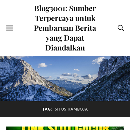
Blog3001: Sumber
Terpercaya untuk
Pembaruan Berita
yang Dapat
Diandalkan
TAG:
SITUS KAMBOJA