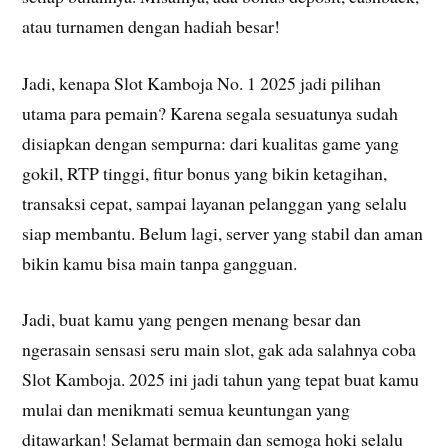
atau turnamen dengan hadiah besar!
Jadi, kenapa Slot Kamboja No. 1 2025 jadi pilihan
utama para pemain? Karena segala sesuatunya sudah
disiapkan dengan sempurna: dari kualitas game yang
gokil, RTP tinggi, fitur bonus yang bikin ketagihan,
transaksi cepat, sampai layanan pelanggan yang selalu
siap membantu. Belum lagi, server yang stabil dan aman
bikin kamu bisa main tanpa gangguan.
Jadi, buat kamu yang pengen menang besar dan
ngerasain sensasi seru main slot, gak ada salahnya coba
Slot Kamboja. 2025 ini jadi tahun yang tepat buat kamu
mulai dan menikmati semua keuntungan yang
ditawarkan! Selamat bermain dan semoga hoki selalu