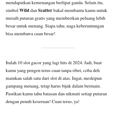
mendapatkan kemenangan berlipat ganda. Selain itu,
Wild
Scatter
simbol
dan
bakal membantu kamu untuk
meraih putaran gratis yang memberikan peluang lebih
besar untuk menang. Siapa tahu, naga keberuntungan
bisa membawa cuan besar!
Itulah 10 slot gacor yang lagi hits di 2024. Jadi, buat
kamu yang pengen terus cuan tanpa ribet, coba deh
mainkan salah satu dari slot di atas. Ingat, meskipun
gampang menang, tetap harus bijak dalam bermain.
Pastikan kamu tahu batasan dan nikmati setiap putaran
dengan penuh keseruan! Cuan terus, ya!