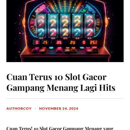
Cuan Terus 10 Slot Gacor
Gampang Menang Lagi Hits
AUTHORCOY
NOVEMBER 24, 2024
Cuan Terus! 10 Slot Gacor Gampang Menang yang