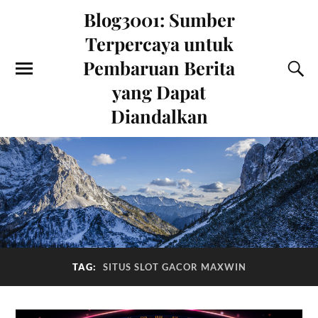
Blog3001: Sumber
Terpercaya untuk
Pembaruan Berita
yang Dapat
Diandalkan
TAG:
SITUS SLOT GACOR MAXWIN