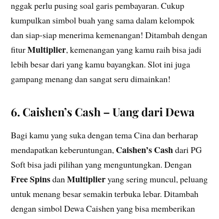
nggak perlu pusing soal garis pembayaran. Cukup
kumpulkan simbol buah yang sama dalam kelompok
dan siap-siap menerima kemenangan! Ditambah dengan
Multiplier
fitur
, kemenangan yang kamu raih bisa jadi
lebih besar dari yang kamu bayangkan. Slot ini juga
gampang menang dan sangat seru dimainkan!
6.
Caishen’s Cash
– Uang dari Dewa
Bagi kamu yang suka dengan tema Cina dan berharap
Caishen’s Cash
mendapatkan keberuntungan,
dari PG
Soft bisa jadi pilihan yang menguntungkan. Dengan
Free Spins
Multiplier
dan
yang sering muncul, peluang
untuk menang besar semakin terbuka lebar. Ditambah
dengan simbol Dewa Caishen yang bisa memberikan