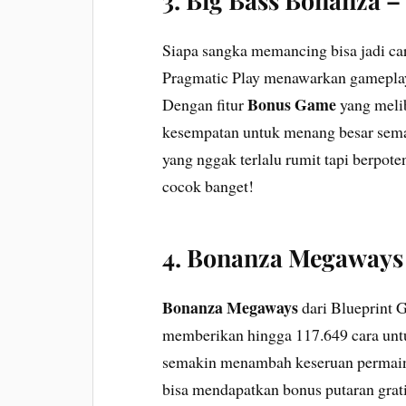
Siapa sangka memancing bisa jadi ca
Pragmatic Play menawarkan gamepl
Bonus Game
Dengan fitur
yang melib
kesempatan untuk menang besar semak
yang nggak terlalu rumit tapi berpot
cocok banget!
4.
Bonanza Megaways
Bonanza Megaways
dari Blueprint G
memberikan hingga 117.649 cara un
semakin menambah keseruan permain
bisa mendapatkan bonus putaran grat