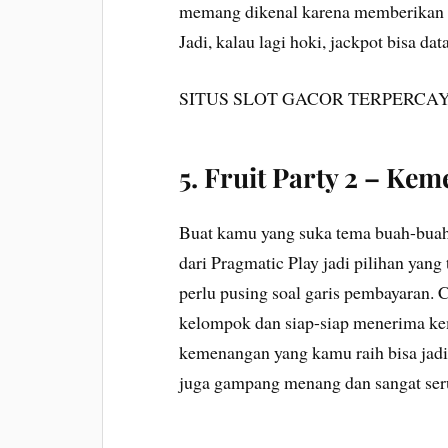
memang dikenal karena memberikan 
Jadi, kalau lagi hoki, jackpot bisa da
SITUS SLOT GACOR TERPERCAY
5.
Fruit Party 2
– Keme
Buat kamu yang suka tema buah-buah
dari Pragmatic Play jadi pilihan yang t
perlu pusing soal garis pembayaran
kelompok dan siap-siap menerima k
kemenangan yang kamu raih bisa jadi 
juga gampang menang dan sangat ser