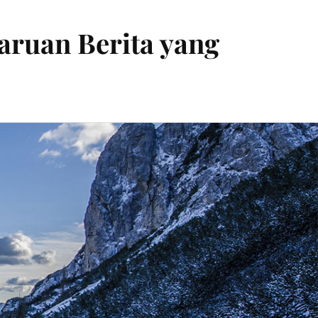
ruan Berita yang