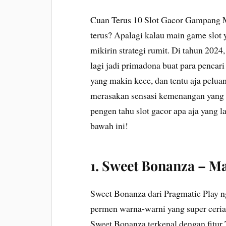
Cuan Terus 10 Slot Gacor Gampang M
terus? Apalagi kalau main game slot 
mikirin strategi rumit. Di tahun 202
lagi jadi primadona buat para pencari
yang makin kece, dan tentu aja pelua
merasakan sensasi kemenangan yang 
pengen tahu slot gacor apa aja yang l
bawah ini!
1.
Sweet Bonanza
– Ma
Sweet Bonanza dari Pragmatic Play 
permen warna-warni yang super ceria, 
Sweet Bonanza terkenal dengan fitur