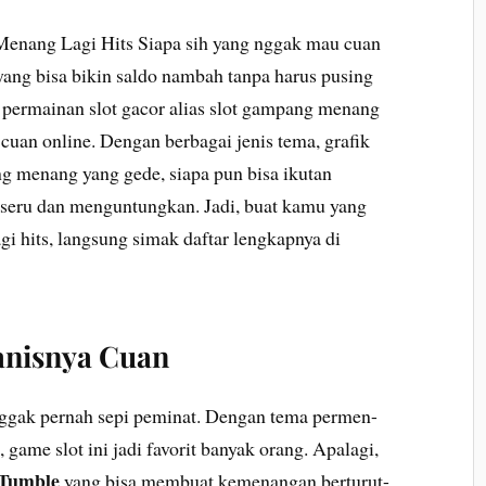
enang Lagi Hits Siapa sih yang nggak mau cuan
yang bisa bikin saldo nambah tanpa harus pusing
4, permainan slot gacor alias slot gampang menang
 cuan online. Dengan berbagai jenis tema, grafik
ng menang yang gede, siapa pun bisa ikutan
seru dan menguntungkan. Jadi, buat kamu yang
agi hits, langsung simak daftar lengkapnya di
nisnya Cuan
nggak pernah sepi peminat. Dengan tema permen-
game slot ini jadi favorit banyak orang. Apalagi,
Tumble
yang bisa membuat kemenangan berturut-