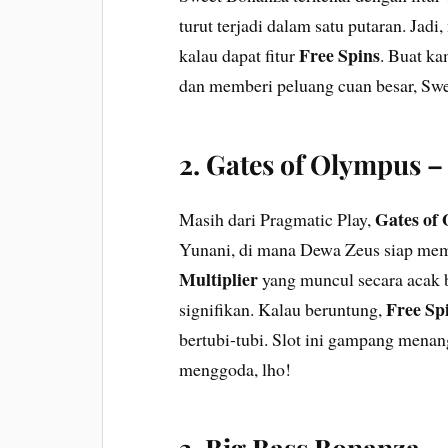
turut terjadi dalam satu putaran. Jad
Free Spins
kalau dapat fitur
. Buat k
dan memberi peluang cuan besar, Swee
2.
Gates of Olympus
–
Gates of
Masih dari Pragmatic Play,
Yunani, di mana Dewa Zeus siap memb
Multiplier
yang muncul secara acak
Free Sp
signifikan. Kalau beruntung,
bertubi-tubi. Slot ini gampang mena
menggoda, lho!
3.
Big Bass Bonanza
–