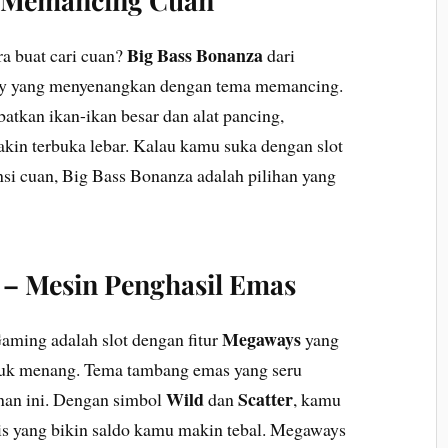
Big Bass Bonanza
ra buat cari cuan?
dari
ay yang menyenangkan dengan tema memancing.
atkan ikan-ikan besar dan alat pancing,
in terbuka lebar. Kalau kamu suka dengan slot
ensi cuan, Big Bass Bonanza adalah pilihan yang
– Mesin Penghasil Emas
Megaways
aming adalah slot dengan fitur
yang
tuk menang. Tema tambang emas yang seru
Wild
Scatter
an ini. Dengan simbol
dan
, kamu
is yang bikin saldo kamu makin tebal. Megaways