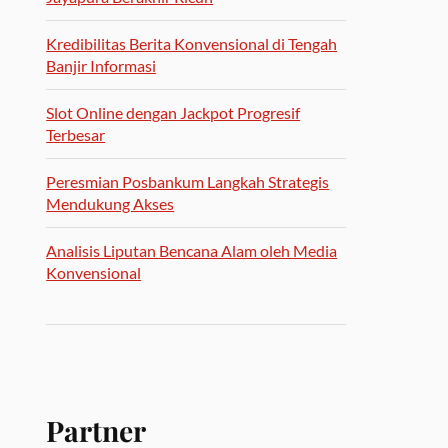
Kredibilitas Berita Konvensional di Tengah
Banjir Informasi
Slot Online dengan Jackpot Progresif
Terbesar
Peresmian Posbankum Langkah Strategis
Mendukung Akses
Analisis Liputan Bencana Alam oleh Media
Konvensional
Partner