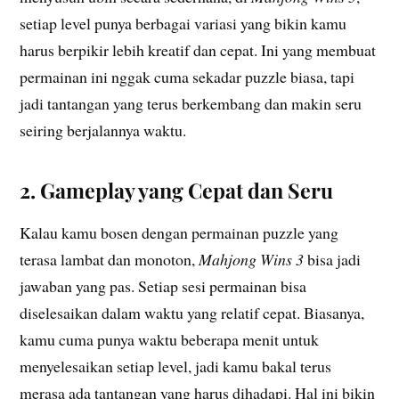
setiap level punya berbagai variasi yang bikin kamu
harus berpikir lebih kreatif dan cepat. Ini yang membuat
permainan ini nggak cuma sekadar puzzle biasa, tapi
jadi tantangan yang terus berkembang dan makin seru
seiring berjalannya waktu.
2.
Gameplay yang Cepat dan Seru
Kalau kamu bosen dengan permainan puzzle yang
terasa lambat dan monoton,
Mahjong Wins 3
bisa jadi
jawaban yang pas. Setiap sesi permainan bisa
diselesaikan dalam waktu yang relatif cepat. Biasanya,
kamu cuma punya waktu beberapa menit untuk
menyelesaikan setiap level, jadi kamu bakal terus
merasa ada tantangan yang harus dihadapi. Hal ini bikin