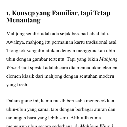
1.
Konsep yang Familiar, tapi Tetap
Menantang
Mahjong sendiri udah ada sejak berabad-abad lalu.
Awalnya, mahjong itu permainan kartu tradisional asal
Tiongkok yang dimainkan dengan menggunakan ubin-
ubin dengan gambar tertentu. Tapi yang bikin
Mahjong
Wins 3
jadi spesial adalah cara dia memadukan elemen-
elemen klasik dari mahjong dengan sentuhan modern
yang fresh.
Dalam game ini, kamu masih berusaha mencocokkan
ubin-ubin yang sama, tapi dengan berbagai aturan dan
tantangan baru yang lebih seru. Alih-alih cuma
menyusun ubin secara sederhana, di
Mahjong Wins 3
,