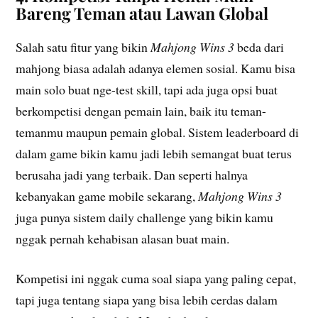
Bareng Teman atau Lawan Global
Salah satu fitur yang bikin
Mahjong Wins 3
beda dari
mahjong biasa adalah adanya elemen sosial. Kamu bisa
main solo buat nge-test skill, tapi ada juga opsi buat
berkompetisi dengan pemain lain, baik itu teman-
temanmu maupun pemain global. Sistem leaderboard di
dalam game bikin kamu jadi lebih semangat buat terus
berusaha jadi yang terbaik. Dan seperti halnya
kebanyakan game mobile sekarang,
Mahjong Wins 3
juga punya sistem daily challenge yang bikin kamu
nggak pernah kehabisan alasan buat main.
Kompetisi ini nggak cuma soal siapa yang paling cepat,
tapi juga tentang siapa yang bisa lebih cerdas dalam