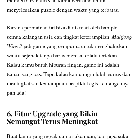
memicu adrenalin saat kamu berusaha untuk
menyelesaikan puzzle dengan waktu yang terbatas.
Karena permainan ini bisa di nikmati oleh hampir
semua kalangan usia dan tingkat keterampilan,
Mahjong
Wins 3
jadi game yang sempurna untuk menghabiskan
waktu sejenak tanpa harus merasa terlalu tertekan.
Kalau kamu butuh hiburan ringan, game ini adalah
teman yang pas. Tapi, kalau kamu ingin lebih serius dan
meningkatkan kemampuan berpikir logis, tantangannya
pun ada!
6.
Fitur Upgrade yang Bikin
Semangat Terus Meningkat
Buat kamu yang nggak cuma suka main, tapi juga suka