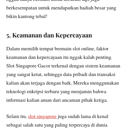
berkesempatan untuk mendapatkan hadiah besar yang
bikin kantong tebal!
5.
Keamanan dan Kepercayaan
Dalam memilih tempat bermain slot online, faktor
keamanan dan kepercayaan itu nggak kalah penting.
Slot Singapore Gacor terkenal dengan sistem keamanan
yang sangat ketat, sehingga data pribadi dan transaksi
kalian akan terjaga dengan baik. Mereka menggunakan
teknologi enkripsi terbaru yang menjamin bahwa
informasi kalian aman dari ancaman pihak ketiga.
Selain itu,
slot singapore
juga sudah lama di kenal
sebagai salah satu yang paling terpercaya di dunia