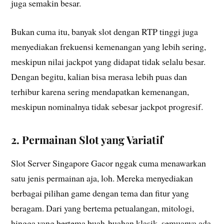
juga semakin besar.
Bukan cuma itu, banyak slot dengan RTP tinggi juga
menyediakan frekuensi kemenangan yang lebih sering,
meskipun nilai jackpot yang didapat tidak selalu besar.
Dengan begitu, kalian bisa merasa lebih puas dan
terhibur karena sering mendapatkan kemenangan,
meskipun nominalnya tidak sebesar jackpot progresif.
2.
Permainan Slot yang Variatif
Slot Server Singapore Gacor nggak cuma menawarkan
satu jenis permainan aja, loh. Mereka menyediakan
berbagai pilihan game dengan tema dan fitur yang
beragam. Dari yang bertema petualangan, mitologi,
hingga yang bertema buah-buahan klasik, semuanya ada