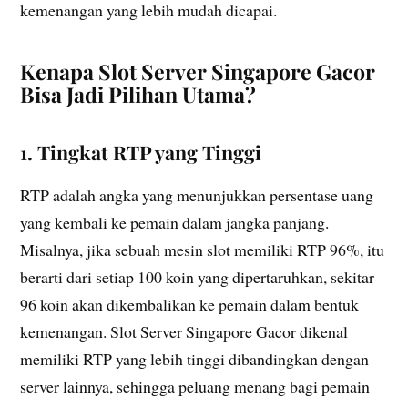
kemenangan yang lebih mudah dicapai.
Kenapa Slot Server Singapore Gacor
Bisa Jadi Pilihan Utama?
1.
Tingkat RTP yang Tinggi
RTP adalah angka yang menunjukkan persentase uang
yang kembali ke pemain dalam jangka panjang.
Misalnya, jika sebuah mesin slot memiliki RTP 96%, itu
berarti dari setiap 100 koin yang dipertaruhkan, sekitar
96 koin akan dikembalikan ke pemain dalam bentuk
kemenangan. Slot Server Singapore Gacor dikenal
memiliki RTP yang lebih tinggi dibandingkan dengan
server lainnya, sehingga peluang menang bagi pemain