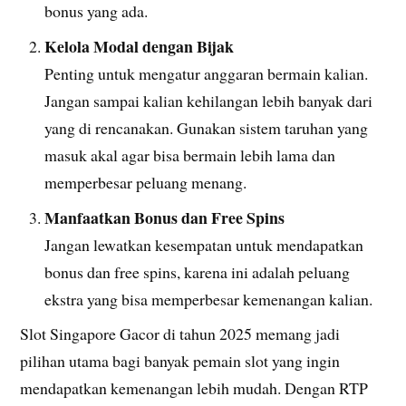
bonus yang ada.
Kelola Modal dengan Bijak
Penting untuk mengatur anggaran bermain kalian.
Jangan sampai kalian kehilangan lebih banyak dari
yang di rencanakan. Gunakan sistem taruhan yang
masuk akal agar bisa bermain lebih lama dan
memperbesar peluang menang.
Manfaatkan Bonus dan Free Spins
Jangan lewatkan kesempatan untuk mendapatkan
bonus dan free spins, karena ini adalah peluang
ekstra yang bisa memperbesar kemenangan kalian.
Slot Singapore Gacor di tahun 2025 memang jadi
pilihan utama bagi banyak pemain slot yang ingin
mendapatkan kemenangan lebih mudah. Dengan RTP