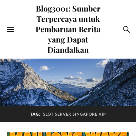
Blog3001: Sumber
Terpercaya untuk
Pembaruan Berita
yang Dapat
Diandalkan
TAG:
SLOT SERVER SINGAPORE VIP