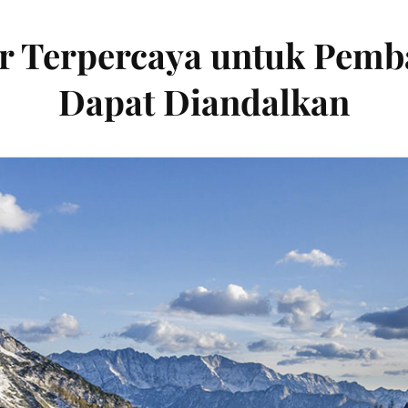
r Terpercaya untuk Pemba
Dapat Diandalkan