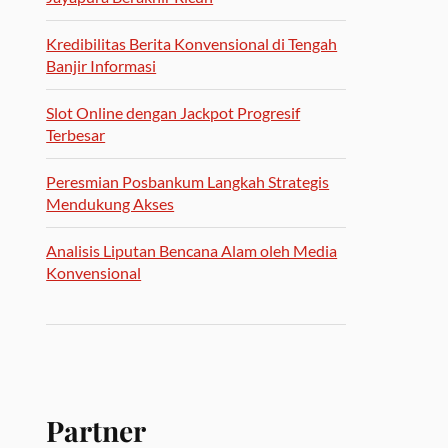
Kredibilitas Berita Konvensional di Tengah
Banjir Informasi
Slot Online dengan Jackpot Progresif
Terbesar
Peresmian Posbankum Langkah Strategis
Mendukung Akses
Analisis Liputan Bencana Alam oleh Media
Konvensional
Partner