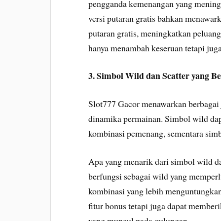
pengganda kemenangan yang meningka
versi putaran gratis bahkan menawa
putaran gratis, meningkatkan peluang
hanya menambah keseruan tetapi juga
3. Simbol Wild dan Scatter yang 
Slot777 Gacor menawarkan berbagai j
dinamika permainan. Simbol wild da
kombinasi pemenang, sementara simbo
Apa yang menarik dari simbol wild 
berfungsi sebagai wild yang memper
kombinasi yang lebih menguntungkan. 
fitur bonus tetapi juga dapat member
yang muncul pada gulungan.