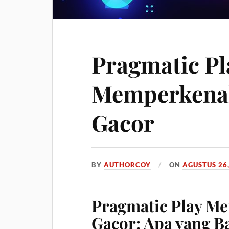
Pragmatic Pl
Memperkenal
Gacor
BY
AUTHORCOY
ON
AGUSTUS 26,
Pragmatic Play Me
Gacor: Apa yang B