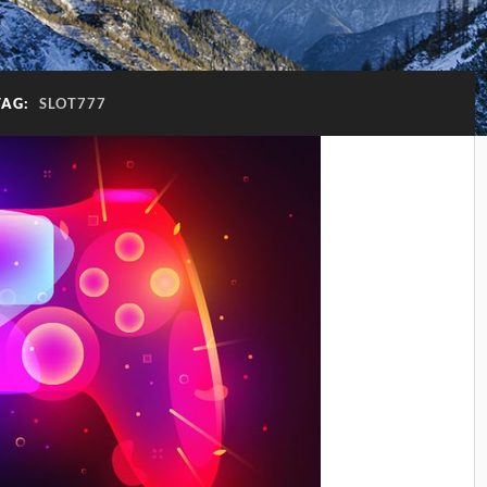
TAG:
SLOT777