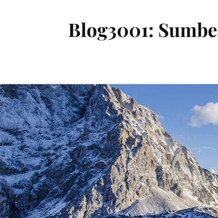
Blog3001: Sumbe