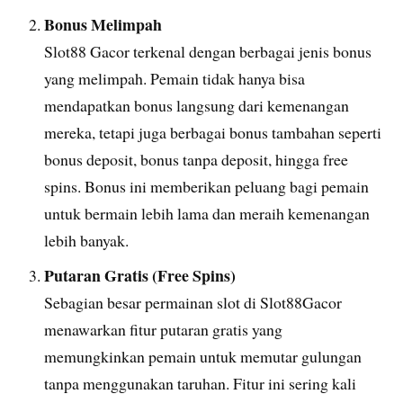
Bonus Melimpah
Slot88 Gacor terkenal dengan berbagai jenis bonus
yang melimpah. Pemain tidak hanya bisa
mendapatkan bonus langsung dari kemenangan
mereka, tetapi juga berbagai bonus tambahan seperti
bonus deposit, bonus tanpa deposit, hingga free
spins. Bonus ini memberikan peluang bagi pemain
untuk bermain lebih lama dan meraih kemenangan
lebih banyak.
Putaran Gratis (Free Spins)
Sebagian besar permainan slot di Slot88Gacor
menawarkan fitur putaran gratis yang
memungkinkan pemain untuk memutar gulungan
tanpa menggunakan taruhan. Fitur ini sering kali