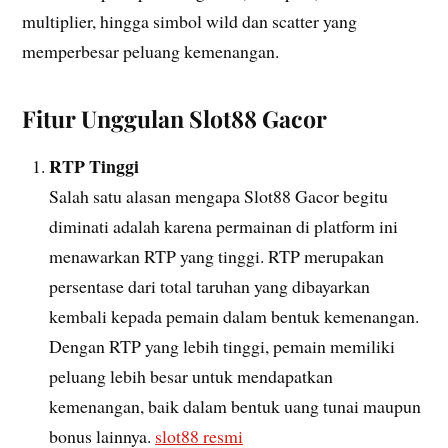
multiplier, hingga simbol wild dan scatter yang
memperbesar peluang kemenangan.
Fitur Unggulan Slot88 Gacor
RTP Tinggi
Salah satu alasan mengapa Slot88 Gacor begitu
diminati adalah karena permainan di platform ini
menawarkan RTP yang tinggi. RTP merupakan
persentase dari total taruhan yang dibayarkan
kembali kepada pemain dalam bentuk kemenangan.
Dengan RTP yang lebih tinggi, pemain memiliki
peluang lebih besar untuk mendapatkan
kemenangan, baik dalam bentuk uang tunai maupun
bonus lainnya.
slot88 resmi