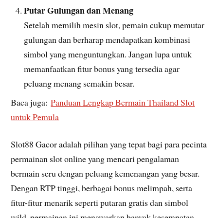
Putar Gulungan dan Menang
Setelah memilih mesin slot, pemain cukup memutar
gulungan dan berharap mendapatkan kombinasi
simbol yang menguntungkan. Jangan lupa untuk
memanfaatkan fitur bonus yang tersedia agar
peluang menang semakin besar.
Baca juga:
Panduan Lengkap Bermain Thailand Slot
untuk Pemula
Slot88 Gacor adalah pilihan yang tepat bagi para pecinta
permainan slot online yang mencari pengalaman
bermain seru dengan peluang kemenangan yang besar.
Dengan RTP tinggi, berbagai bonus melimpah, serta
fitur-fitur menarik seperti putaran gratis dan simbol
wild, permainan ini menawarkan banyak kesempatan