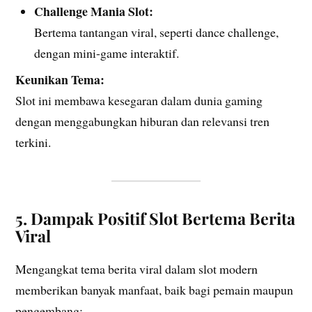
Challenge Mania Slot:
Bertema tantangan viral, seperti dance challenge,
dengan mini-game interaktif.
Keunikan Tema:
Slot ini membawa kesegaran dalam dunia gaming
dengan menggabungkan hiburan dan relevansi tren
terkini.
5.
Dampak Positif Slot Bertema Berita
Viral
Mengangkat tema berita viral dalam slot modern
memberikan banyak manfaat, baik bagi pemain maupun
pengembang: