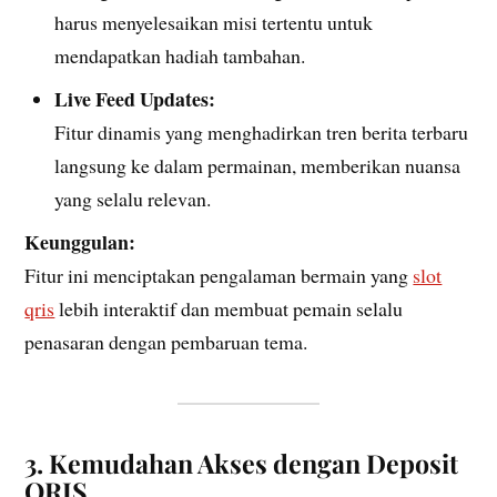
harus menyelesaikan misi tertentu untuk
mendapatkan hadiah tambahan.
Live Feed Updates:
Fitur dinamis yang menghadirkan tren berita terbaru
langsung ke dalam permainan, memberikan nuansa
yang selalu relevan.
Keunggulan:
Fitur ini menciptakan pengalaman bermain yang
slot
qris
lebih interaktif dan membuat pemain selalu
penasaran dengan pembaruan tema.
3.
Kemudahan Akses dengan Deposit
QRIS