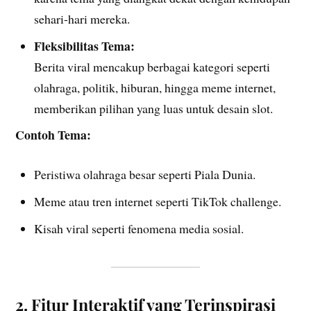
sehari-hari mereka.
Fleksibilitas Tema:
Berita viral mencakup berbagai kategori seperti
olahraga, politik, hiburan, hingga meme internet,
memberikan pilihan yang luas untuk desain slot.
Contoh Tema:
Peristiwa olahraga besar seperti Piala Dunia.
Meme atau tren internet seperti TikTok challenge.
Kisah viral seperti fenomena media sosial.
2.
Fitur Interaktif yang Terinspirasi