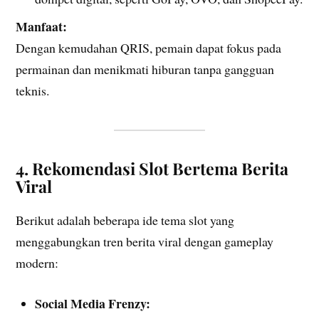
Manfaat:
Dengan kemudahan QRIS, pemain dapat fokus pada
permainan dan menikmati hiburan tanpa gangguan
teknis.
4.
Rekomendasi Slot Bertema Berita
Viral
Berikut adalah beberapa ide tema slot yang
menggabungkan tren berita viral dengan gameplay
modern:
Social Media Frenzy: