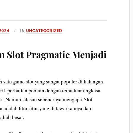
2024
IN
UNCATEGORIZED
 Slot Pragmatic Menjadi
 satu game slot yang sangat populer di kalangan
rik perhatian pemain dengan tema luar angkasa
rik. Namun, alasan sebenarnya mengapa Slot
 adalah fitur-fitur yang di tawarkannya dan
diah besar.