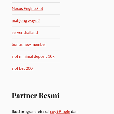
Nexus Engine Slot
mahjong ways 2
server thailand
bonus new member
slot minimal deposit 10k
slot bet 200
Partner Resmi
Ikuti program referral
coy99 login
dan