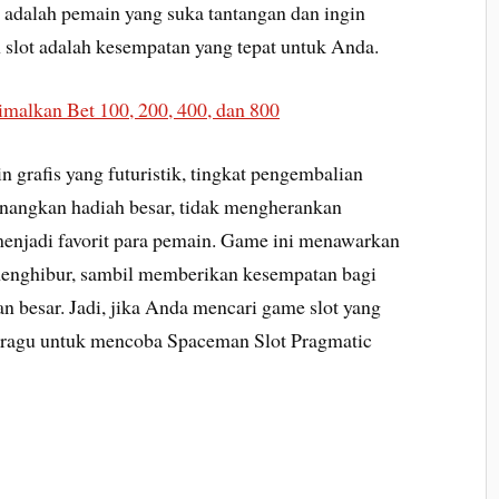
 adalah pemain yang suka tantangan dan ingin
lot adalah kesempatan yang tepat untuk Anda.
imalkan Bet 100, 200, 400, dan 800
in grafis yang futuristik, tingkat pengembalian
nangkan hadiah besar, tidak mengherankan
njadi favorit para pemain. Game ini menawarkan
enghibur, sambil memberikan kesempatan bagi
 besar. Jadi, jika Anda mencari game slot yang
 ragu untuk mencoba Spaceman Slot Pragmatic