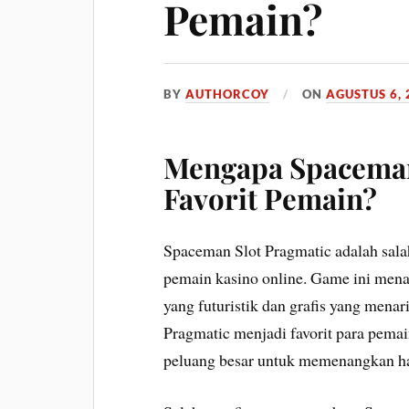
Pemain?
BY
AUTHORCOY
ON
AGUSTUS 6, 
Mengapa Spaceman
Favorit Pemain?
Spaceman Slot Pragmatic adalah salah
pemain kasino online. Game ini mena
yang futuristik dan grafis yang mena
Pragmatic menjadi favorit para pemain
peluang besar untuk memenangkan ha