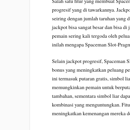
Salah satu fitur yang membuat Space
progresif yang di tawarkannya. Jackp
seiring dengan jumlah taruhan yang d
jackpot bisa sangat besar dan bisa di
pemain sering kali tergoda oleh pel
inilah mengapa Spaceman Slot-Pragma
Selain jackpot progresif, Spaceman S
bonus yang meningkatkan peluang pe
ini termasuk putaran gratis, simbol lia
memungkinkan pemain untuk berputa
tambahan, sementara simbol liar dap
kombinasi yang menguntungkan. Fitu
meningkatkan kemenangan mereka d