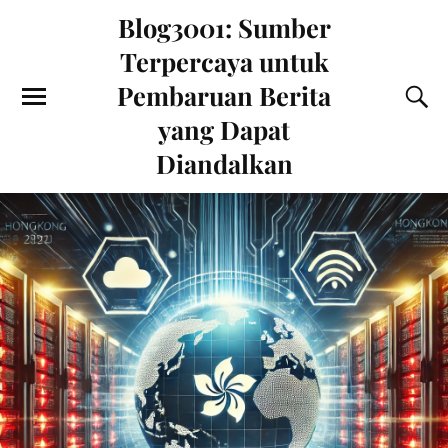
Blog3001: Sumber
Terpercaya untuk
Pembaruan Berita
yang Dapat
Diandalkan