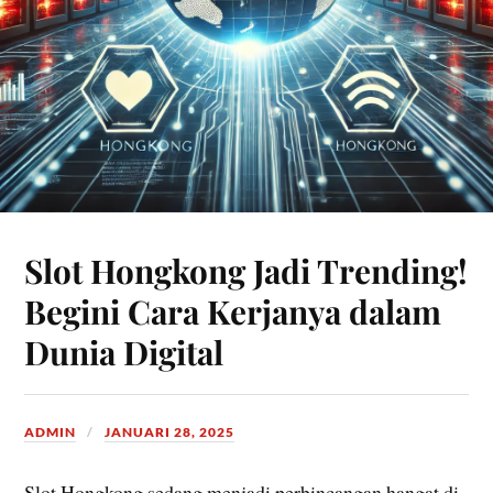
Slot Hongkong Jadi Trending!
Begini Cara Kerjanya dalam
Dunia Digital
ADMIN
JANUARI 28, 2025
Slot Hongkong sedang menjadi perbincangan hangat di