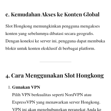
c. Kemudahan Akses ke Konten Global
Slot Hongkong memungkinkan pengguna mengakses
konten yang sebelumnya dibatasi secara geografis.
Dengan koneksi ke server ini, pengguna dapat membuka
blokir untuk konten eksklusif di berbagai platform.
4. Cara Menggunakan Slot Hongkong
Gunakan VPN
Pilih VPN berkualitas seperti NordVPN atau
ExpressVPN yang menawarkan server Hongkong.
VPN ini akan menghubungkan perangkat Anda ke