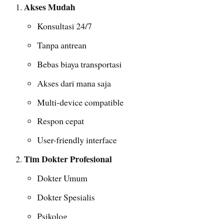
Akses Mudah
Konsultasi 24/7
Tanpa antrean
Bebas biaya transportasi
Akses dari mana saja
Multi-device compatible
Respon cepat
User-friendly interface
Tim Dokter Profesional
Dokter Umum
Dokter Spesialis
Psikolog