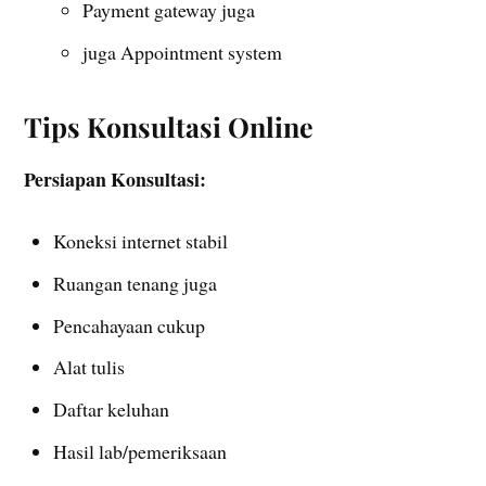
Payment gateway juga
juga Appointment system
Tips Konsultasi Online
Persiapan Konsultasi:
Koneksi internet stabil
Ruangan tenang juga
Pencahayaan cukup
Alat tulis
Daftar keluhan
Hasil lab/pemeriksaan