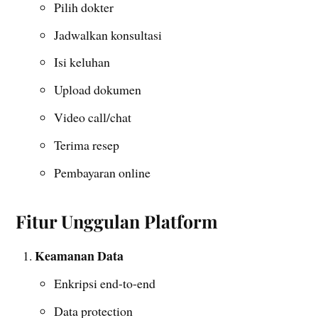
Pilih dokter
Jadwalkan konsultasi
Isi keluhan
Upload dokumen
Video call/chat
Terima resep
Pembayaran online
Fitur Unggulan Platform
Keamanan Data
Enkripsi end-to-end
Data protection