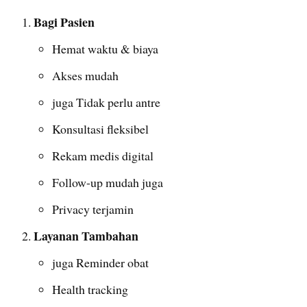
Bagi Pasien
Hemat waktu & biaya
Akses mudah
juga Tidak perlu antre
Konsultasi fleksibel
Rekam medis digital
Follow-up mudah juga
Privacy terjamin
Layanan Tambahan
juga Reminder obat
Health tracking