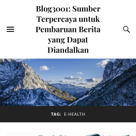
Blog3001: Sumber
Terpercaya untuk
Pembaruan Berita
yang Dapat
Diandalkan
TAG:
E-HEALTH