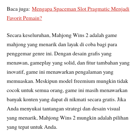
Baca juga:
Mengapa Spaceman Slot Pragmatic Menjadi
Favorit Pemain?
Secara keseluruhan, Mahjong Wins 2 adalah game
mahjong yang menarik dan layak di coba bagi para
penggemar genre ini. Dengan desain grafis yang
menawan, gameplay yang solid, dan fitur tambahan yang
inovatif, game ini menawarkan pengalaman yang
memuaskan. Meskipun model freemium mungkin tidak
cocok untuk semua orang, game ini masih menawarkan
banyak konten yang dapat di nikmati secara gratis. Jika
Anda menyukai tantangan strategi dan desain visual
yang menarik, Mahjong Wins 2 mungkin adalah pilihan
yang tepat untuk Anda.