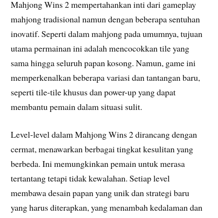
Mahjong Wins 2 mempertahankan inti dari gameplay
mahjong tradisional namun dengan beberapa sentuhan
inovatif. Seperti dalam mahjong pada umumnya, tujuan
utama permainan ini adalah mencocokkan tile yang
sama hingga seluruh papan kosong. Namun, game ini
memperkenalkan beberapa variasi dan tantangan baru,
seperti tile-tile khusus dan power-up yang dapat
membantu pemain dalam situasi sulit.
Level-level dalam Mahjong Wins 2 dirancang dengan
cermat, menawarkan berbagai tingkat kesulitan yang
berbeda. Ini memungkinkan pemain untuk merasa
tertantang tetapi tidak kewalahan. Setiap level
membawa desain papan yang unik dan strategi baru
yang harus diterapkan, yang menambah kedalaman dan