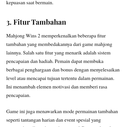
kepuasan saat bermain.
3. Fitur Tambahan
Mahjong Wins 2 memperkenalkan beberapa fitur
tambahan yang membedakannya dari game mahjong
lainnya. Salah satu fitur yang menarik adalah sistem
pencapaian dan hadiah. Pemain dapat membuka
berbagai penghargaan dan bonus dengan menyelesaikan
level atau mencapai tujuan tertentu dalam permainan.
Ini menambah elemen motivasi dan memberi rasa
pencapaian.
Game ini juga menawarkan mode permainan tambahan
seperti tantangan harian dan event spesial yang