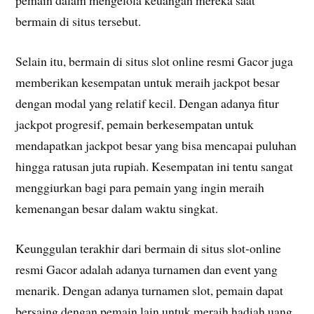
pemain dalam mengelola keuangan mereka saat
bermain di situs tersebut.
Selain itu, bermain di situs slot online resmi Gacor juga
memberikan kesempatan untuk meraih jackpot besar
dengan modal yang relatif kecil. Dengan adanya fitur
jackpot progresif, pemain berkesempatan untuk
mendapatkan jackpot besar yang bisa mencapai puluhan
hingga ratusan juta rupiah. Kesempatan ini tentu sangat
menggiurkan bagi para pemain yang ingin meraih
kemenangan besar dalam waktu singkat.
Keunggulan terakhir dari bermain di situs slot-online
resmi Gacor adalah adanya turnamen dan event yang
menarik. Dengan adanya turnamen slot, pemain dapat
bersaing dengan pemain lain untuk meraih hadiah uang