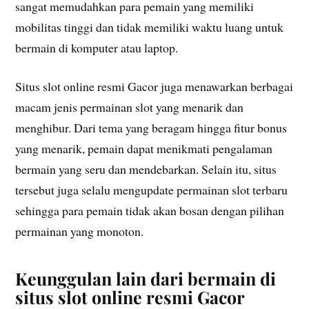
sangat memudahkan para pemain yang memiliki
mobilitas tinggi dan tidak memiliki waktu luang untuk
bermain di komputer atau laptop.
Situs slot online resmi Gacor juga menawarkan berbagai
macam jenis permainan slot yang menarik dan
menghibur. Dari tema yang beragam hingga fitur bonus
yang menarik, pemain dapat menikmati pengalaman
bermain yang seru dan mendebarkan. Selain itu, situs
tersebut juga selalu mengupdate permainan slot terbaru
sehingga para pemain tidak akan bosan dengan pilihan
permainan yang monoton.
Keunggulan lain dari bermain di
situs slot online resmi Gacor