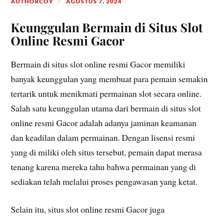
AUTHORCOY
AGUSTUS 7, 2024
Keunggulan Bermain di Situs Slot
Online Resmi Gacor
Bermain di situs slot online resmi Gacor memiliki
banyak keunggulan yang membuat para pemain semakin
tertarik untuk menikmati permainan slot secara online.
Salah satu keunggulan utama dari bermain di situs slot
online resmi Gacor adalah adanya jaminan keamanan
dan keadilan dalam permainan. Dengan lisensi resmi
yang di miliki oleh situs tersebut, pemain dapat merasa
tenang karena mereka tahu bahwa permainan yang di
sediakan telah melalui proses pengawasan yang ketat.
Selain itu, situs slot online resmi Gacor juga