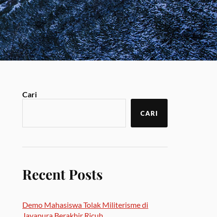
Cari
CARI
Recent Posts
Demo Mahasiswa Tolak Militerisme di
Jayapura Berakhir Ricuh