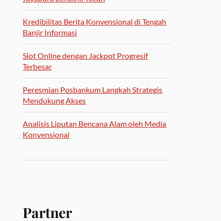
Kredibilitas Berita Konvensional di Tengah
Banjir Informasi
Slot Online dengan Jackpot Progresif
Terbesar
Peresmian Posbankum Langkah Strategis
Mendukung Akses
Analisis Liputan Bencana Alam oleh Media
Konvensional
Partner