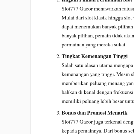
Slot777 Gacor menawarkan ratusan
Mulai dari slot klasik hingga slo
dapat menemukan banyak pilihan 
banyak pilihan, pemain tidak ak
permainan yang mereka sukai.
Tingkat Kemenangan Tinggi
Salah satu alasan utama mengapa 
kemenangan yang tinggi. Mesin slo
memberikan peluang menang yang
bahkan di kenal dengan frekuensi
memiliki peluang lebih besar un
Bonus dan Promosi Menarik
Slot777 Gacor juga terkenal deng
kepada pemainnya. Dari bonus sel