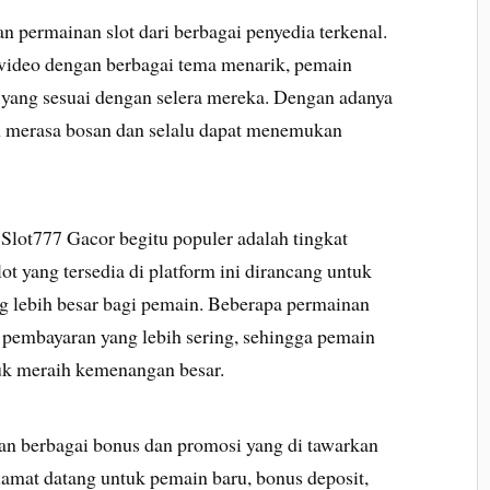
 permainan slot dari berbagai penyedia terkenal.
t video dengan berbagai tema menarik, pemain
yang sesuai dengan selera mereka. Dengan adanya
an merasa bosan dan selalu dapat menemukan
Slot777 Gacor begitu populer adalah tingkat
t yang tersedia di platform ini dirancang untuk
 lebih besar bagi pemain. Beberapa permainan
 pembayaran yang lebih sering, sehingga pemain
tuk meraih kemenangan besar.
an berbagai bonus dan promosi yang di tawarkan
amat datang untuk pemain baru, bonus deposit,