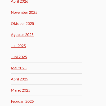
April 2026
November 2025
Oktober 2025
Agustus 2025
Juli 2025
Juni 2025
Mei 2025
April 2025
Maret 2025
Februari 2025