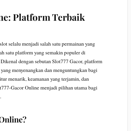
ne: Platform Terbaik
slot selalu menjadi salah satu permainan yang
lah satu platform yang semakin populer di
 Dikenal dengan sebutan Slot777 Gacor, platform
 yang menyenangkan dan menguntungkan bagi
itur menarik, keamanan yang terjamin, dan
t777-Gacor Online menjadi pilihan utama bagi
.
 Online?