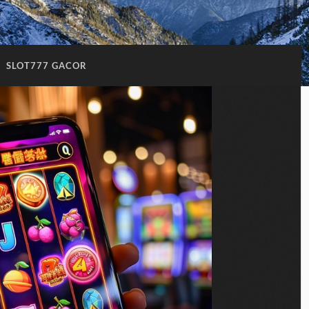
:
SLOT777 GACOR