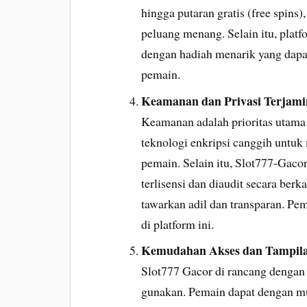
hingga putaran gratis (free spin
peluang menang. Selain itu, plat
dengan hadiah menarik yang dap
pemain.
Keamanan dan Privasi Terjami
Keamanan adalah prioritas utama
teknologi enkripsi canggih untuk
pemain. Selain itu, Slot777-Gaco
terlisensi dan diaudit secara be
tawarkan adil dan transparan. P
di platform ini.
Kemudahan Akses dan Tampila
Slot777 Gacor di rancang dengan
gunakan. Pemain dapat dengan mu