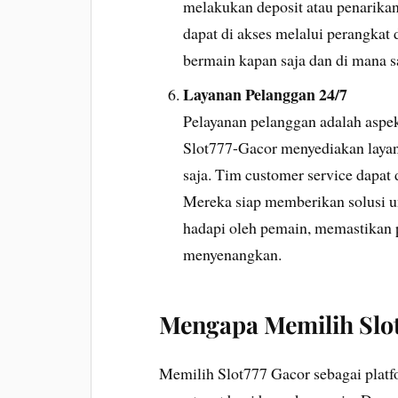
melakukan deposit atau penarikan
dapat di akses melalui perangkat
bermain kapan saja dan di mana s
Layanan Pelanggan 24/7
Pelayanan pelanggan adalah aspek
Slot777-Gacor menyediakan laya
saja. Tim customer service dapat d
Mereka siap memberikan solusi un
hadapi oleh pemain, memastikan 
menyenangkan.
Mengapa Memilih Slot
Memilih Slot777 Gacor sebagai platf