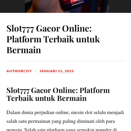
Slot777 Gacor Online:
Platform Terbaik untuk
Bermain
AUTHORCOY
JANUARI 15, 2025
Slot777 Gacor Online: Platform
Terbaik untuk Bermain
Dalam dunia perjudian online, mesin slot selalu menjadi
salah satu permainan yang paling diminati oleh para
pemain. Salah satu platform yang semakin populer di