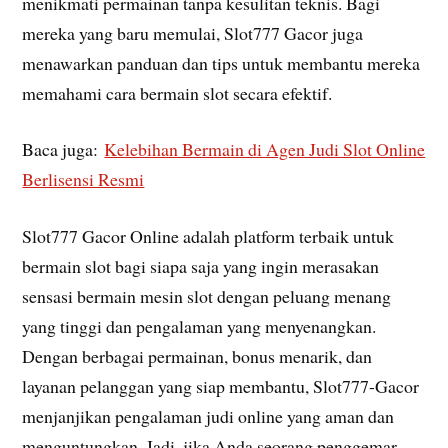
menikmati permainan tanpa kesulitan teknis. Bagi
mereka yang baru memulai, Slot777 Gacor juga
menawarkan panduan dan tips untuk membantu mereka
memahami cara bermain slot secara efektif.
Baca juga:
Kelebihan Bermain di Agen Judi Slot Online
Berlisensi Resmi
Slot777 Gacor Online adalah platform terbaik untuk
bermain slot bagi siapa saja yang ingin merasakan
sensasi bermain mesin slot dengan peluang menang
yang tinggi dan pengalaman yang menyenangkan.
Dengan berbagai permainan, bonus menarik, dan
layanan pelanggan yang siap membantu, Slot777-Gacor
menjanjikan pengalaman judi online yang aman dan
menguntungkan. Jadi, jika Anda seorang penggemar