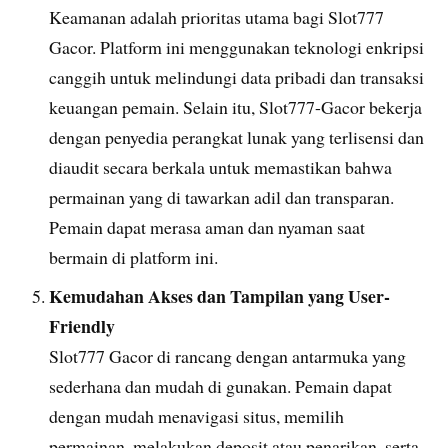
Keamanan adalah prioritas utama bagi Slot777
Gacor. Platform ini menggunakan teknologi enkripsi
canggih untuk melindungi data pribadi dan transaksi
keuangan pemain. Selain itu, Slot777-Gacor bekerja
dengan penyedia perangkat lunak yang terlisensi dan
diaudit secara berkala untuk memastikan bahwa
permainan yang di tawarkan adil dan transparan.
Pemain dapat merasa aman dan nyaman saat
bermain di platform ini.
Kemudahan Akses dan Tampilan yang User-
Friendly
Slot777 Gacor di rancang dengan antarmuka yang
sederhana dan mudah di gunakan. Pemain dapat
dengan mudah menavigasi situs, memilih
permainan, melakukan deposit atau penarikan, serta