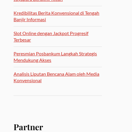
Kredibilitas Berita Konvensional di Tengah
Banjir Informasi
Slot Online dengan Jackpot Progresif
Terbesar
Peresmian Posbankum Langkah Strategis
Mendukung Akses
Analisis Liputan Bencana Alam oleh Media
Konvensional
Partner