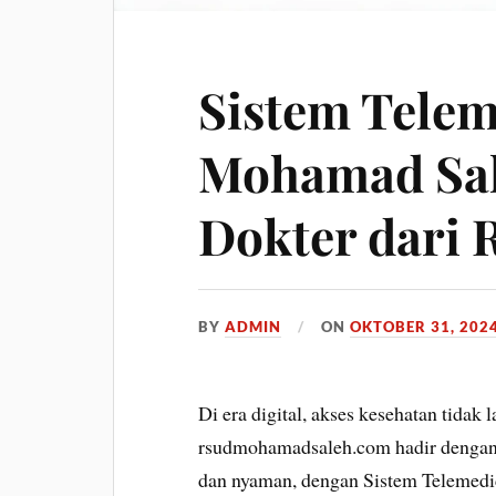
Sistem Tele
Mohamad Sal
Dokter dari
BY
ADMIN
ON
OKTOBER 31, 202
Di era digital, akses kesehatan tidak 
rsudmohamadsaleh.com
hadir dengan
dan nyaman, dengan Sistem Telemedic