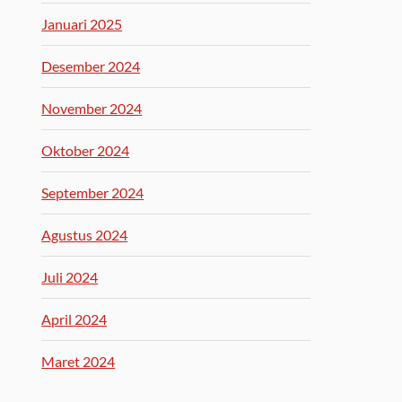
Januari 2025
Desember 2024
November 2024
Oktober 2024
September 2024
Agustus 2024
Juli 2024
April 2024
Maret 2024